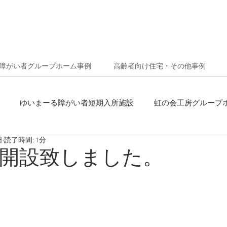
障がい者グループホーム事例
高齢者向け住宅・その他事例
ゆいまーる障がい者短期入所施設
虹の会工房グループ
日
読了時間: 1分
インタビュー
お知らせ
開設致しました。