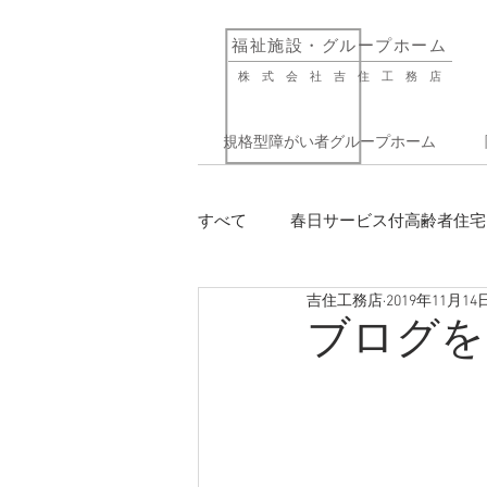
​福祉施設・グループホーム
株式会社吉住工務店
規格型障がい者グループホーム
すべて
春日サービス付高齢者住宅
吉住工務店
2019年11月14
就労移行支援事業所 Routes
ブログを