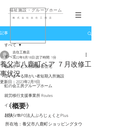
​福祉施設・グループホーム
株式会社吉住工務店
記事
すべて
吉住工務店
すべて
2022年8月18日
読了時間: 1分
養父市八鹿町ペア ７月改修工
春日サービス付高齢者住宅
事状況
ゆいまーる障がい者短期入所施設
更新日：
2023年2月9日
虹の会工房グループホーム
就労移行支援事業所 Routes
〈概要〉
インタビュー
お知らせ
法人：NPO法人ぷろじぇくとPlus
所在地：養父市八鹿町ショッピングタウ