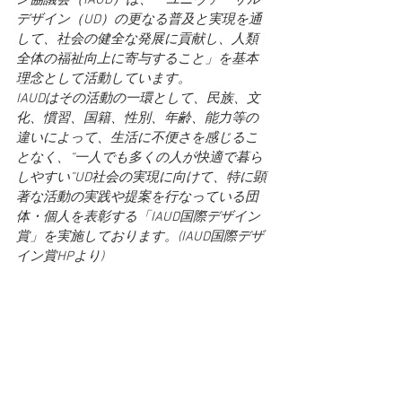
ン協議会（IAUD）は、「ユニヴァーサル
デザイン（UD）の更なる普及と実現を通
して、社会の健全な発展に貢献し、人類
全体の福祉向上に寄与すること」を基本
理念として活動しています。
IAUDはその活動の一環として、民族、文
化、慣習、国籍、性別、年齢、能力等の
違いによって、生活に不便さを感じるこ
となく、“一人でも多くの人が快適で暮ら
しやすい”UD社会の実現に向けて、特に顕
著な活動の実践や提案を行なっている団
体・個人を表彰する「IAUD国際デザイン
賞」を実施しております。(IAUD国際デザ
イン賞HPより)