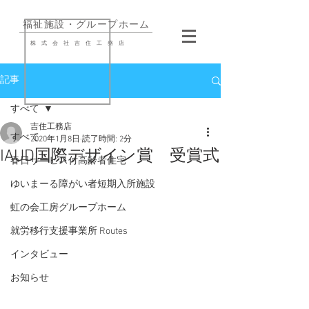
​福祉施設・グループホーム
株式会社吉住工務店
記事
すべて
吉住工務店
すべて
2020年1月8日
読了時間: 2分
IAUD国際デザイン賞 受賞式
春日サービス付高齢者住宅
ゆいまーる障がい者短期入所施設
虹の会工房グループホーム
就労移行支援事業所 Routes
インタビュー
お知らせ