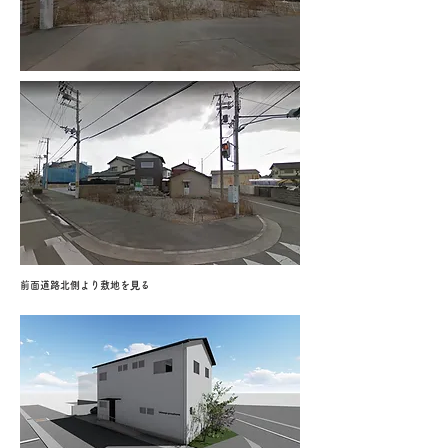
前面道路北側より敷地を⾒る