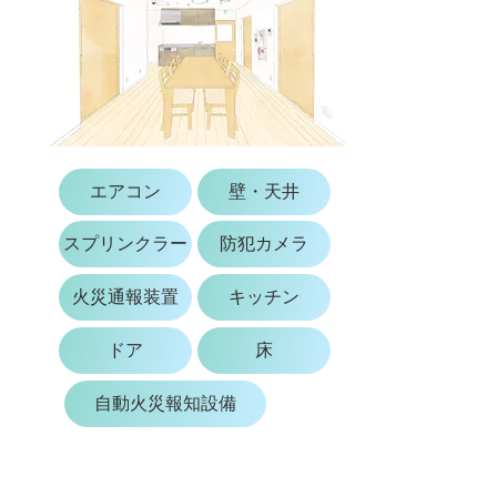
エアコン
壁・天井
スプリンクラー
防犯カメラ
火災通報装置
キッチン
ドア
床
自動火災報知設備